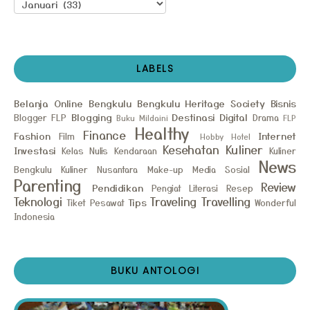
LABELS
Belanja Online
Bengkulu
Bengkulu Heritage Society
Bisnis
Blogging
Destinasi
Digital
Blogger FLP
Drama
Buku Mildaini
FLP
Healthy
Finance
Fashion
Internet
Film
Hobby
Hotel
Kesehatan
Kuliner
Investasi
Kelas Nulis
Kendaraan
Kuliner
News
Bengkulu
Kuliner Nusantara
Make-up
Media Sosial
Parenting
Review
Pendidikan
Pengiat Literasi
Resep
Teknologi
Traveling
Travelling
Tips
Tiket Pesawat
Wonderful
Indonesia
BUKU ANTOLOGI