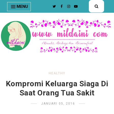
nav#menunav { border-bottom: 1px solid #e8e8e8; }
MENU
HEALTHY
Kompromi Keluarga Siaga Di
Saat Orang Tua Sakit
JANUARI 05, 2016