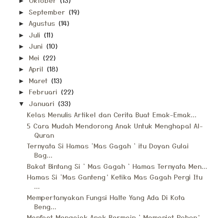
Oktober
(13)
►
September
(19)
►
Agustus
(14)
►
Juli
(11)
►
Juni
(10)
►
Mei
(22)
►
April
(18)
►
Maret
(13)
►
Februari
(22)
►
Januari
(33)
▼
Kelas Menulis Artikel dan Cerita Buat Emak-Emak...
5 Cara Mudah Mendorong Anak Untuk Menghapal Al-
Quran
Ternyata Si Hamas ‘Mas Gagah ‘ itu Doyan Gulai
Bag...
Bakat Bintang Si ‘ Mas Gagah ‘ Hamas Ternyata Men...
Hamas Si ‘Mas Ganteng’ Ketika Mas Gagah Pergi Itu
...
Mempertanyakan Fungsi Halte Yang Ada Di Kota
Beng...
Manfaat Mengajak Anak Bermain ‘ Memanjat Pohon’