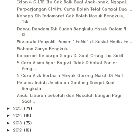
Iklan 4 G LTE Itu Gak Baik Buat Anak-anak. Ngapai...
Perpanjangan SIM itu Cuma Boleh Telat Sampai Dua ...
Kenapa Sih Indomaret Gak Boleh Masuk Bengkulu,
Tak...
Danau Dendam Tak Sudah Bengkulu Masuk Dalam 7
Ki...
Waspada Penyakit Pamer ‘ FoMo’ di Sosial Media Fe...
Wahana Surya Bengkulu
Kompromi Keluarga Siaga Di Saat Orang Tua Sakit
5 Cara Aman Agar Bagasi Tidak Dibobol Porter
Peng...
5 Cara Asik Berburu Minyak Goreng Murah Di Mall
Pesona Indah Jembatan Gantung Sungai Suci
Bengkulu
Anak, Liburan Sekolah dan Masalah Bangun Pagi
Saat...
2015
(77)
►
2014
(18)
►
2013
(75)
►
2012
(16)
►