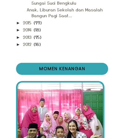
Sungai Suci Bengkulu
Anak, Liburan Sekolah dan Masalah
Bangun Pagi Saat...
2015
(77)
►
2014
(18)
►
2013
(75)
►
2012
(16)
►
MOMEN KENANGAN