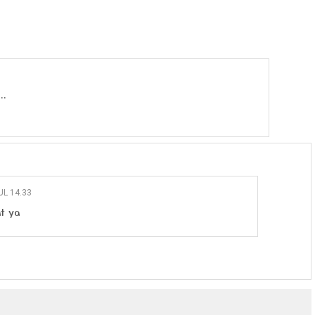
..
UL 14.33
t ya