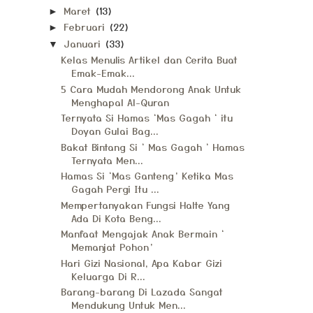
Maret
(13)
►
Februari
(22)
►
Januari
(33)
▼
Kelas Menulis Artikel dan Cerita Buat
Emak-Emak...
5 Cara Mudah Mendorong Anak Untuk
Menghapal Al-Quran
Ternyata Si Hamas ‘Mas Gagah ‘ itu
Doyan Gulai Bag...
Bakat Bintang Si ‘ Mas Gagah ‘ Hamas
Ternyata Men...
Hamas Si ‘Mas Ganteng’ Ketika Mas
Gagah Pergi Itu ...
Mempertanyakan Fungsi Halte Yang
Ada Di Kota Beng...
Manfaat Mengajak Anak Bermain ‘
Memanjat Pohon’
Hari Gizi Nasional, Apa Kabar Gizi
Keluarga Di R...
Barang-barang Di Lazada Sangat
Mendukung Untuk Men...