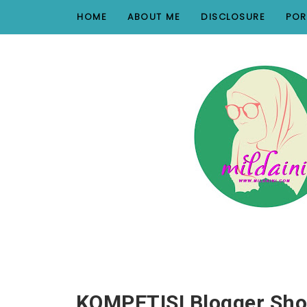
nav#menunav { border-bottom: 1px solid #e8e8e8; }
HOME
ABOUT ME
DISCLOSURE
POR
KOMPETISI Blogger Sho