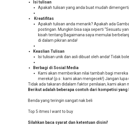
Isi tulisan
Apakah tulisan yang anda buat mudah dimengerti,
Kreatifitas
Apakah tulisan anda menarik? Apakah ada Gambar
postingan. Mungkin bisa saja seperti “Sesuatu yan
kisah tentang Bagaimana saya memulai berbelanja
di dalam pikiran anda!
Keaslian Tulisan
Isi tulisan unik dan asli dibuat oleh anda! Tidak bo
Berbagi di Sosial Media
Kami akan memberikan nilai tambah bagi mereka y
mereka! (p.s : kami akan mengecek!) Jangan lup
Tidak ada takaran didalam faktor penilaian, kami akan
Berikut adalah beberapa contoh dari kompetisi yang l
Benda yang teringin sangat nak beli
Top 5 itmes I want to buy
Silahkan baca syarat dan ketentuan disini!