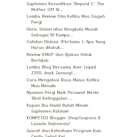
Suplemen Kecantikan ‘Beyond C’ The
Mother Off Al...
Lomba Review Film Ketika Mas Gagah
Pergi
Hore, Universitas Bengkulu Masuk
Sebagai 10 Kampu...
Catatan Diskusi (Pertama ): Apa Yang
Harus dilakuk...
Review KMGP dan Ajakan Untuk
Berhijab
Lomba Blog Bersama Acer Liquid
Z320, Anak Senang!...
Cara Mengatasi Rasa Malas Ketika
Mau Menulis
Nyaman Pergi Naik Pesawat Meski
Tiket Ketinggalan ...
Kapan Ibu Hamil Butuh Minum
Suplemen Kalsium
KOMPETISI Blogger ShopCoupons X
Lazada Indonesia!
Syarat dan Ketentuan Program Kuis
Cerita Sehat Kel...