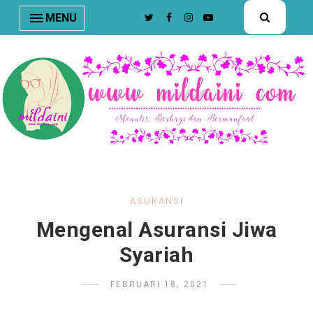
nav#menunav { border-bottom: 1px solid #e8e8e8; }
MENU
ASURANSI
Mengenal Asuransi Jiwa
Syariah
FEBRUARI 18, 2021