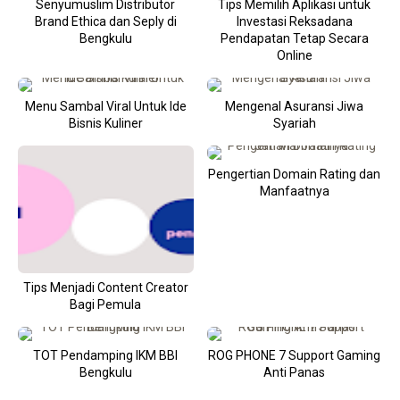
Senyumuslim Distributor
Tips Memilih Aplikasi untuk
Brand Ethica dan Seply di
Investasi Reksadana
Bengkulu
Pendapatan Tetap Secara
Online
Menu Sambal Viral Untuk Ide
Mengenal Asuransi Jiwa
Bisnis Kuliner
Syariah
Pengertian Domain Rating dan
Manfaatnya
Tips Menjadi Content Creator
Bagi Pemula
TOT Pendamping IKM BBI
ROG PHONE 7 Support Gaming
Bengkulu
Anti Panas