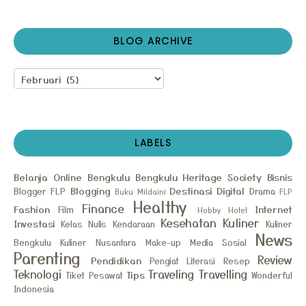
BLOG ARCHIVE
LABELS
Belanja Online
Bengkulu
Bengkulu Heritage Society
Bisnis
Blogging
Destinasi
Digital
Blogger FLP
Drama
Buku Mildaini
FLP
Healthy
Finance
Fashion
Internet
Film
Hobby
Hotel
Kesehatan
Kuliner
Investasi
Kelas Nulis
Kendaraan
Kuliner
News
Bengkulu
Kuliner Nusantara
Make-up
Media Sosial
Parenting
Review
Pendidikan
Pengiat Literasi
Resep
Teknologi
Traveling
Travelling
Tips
Tiket Pesawat
Wonderful
Indonesia