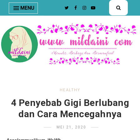
nav#menunav { border-bottom: 1px solid #e8e8e8; }
MENU
HEALTHY
4 Penyebab Gigi Berlubang
dan Cara Mencegahnya
MEI 21, 2020