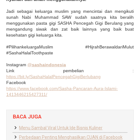
Jadi sebagai keluarga muslim yang mencintai dan mengikuti
sunah Nabi Muhammad SAW sudah saatnya kita beralih
menggunakan pasta gigi SASHA Pencegah Gigi Berulang yang
mengandung siwak dan zat baik lainnya yang baik buat
kesehatan gigi keluarga kita.
#PilihankeluargaMuslim #HijrahBerawaldariMulut
#SashaHalalToothpaste
Instagram
@sashaindonesia
Link pembelian :
https://bit.ly/SashaHalalPencegahGigiBerlubang
Facebook
https://www.facebook.com/Sasha-Pancaran-Aura-Islami-
1413446215427311/
BACA JUGA
Menu Sambal Viral Untuk Ide Bisnis Kuliner
Perbedaan Penting Menghasilkan CUAN di Facebook