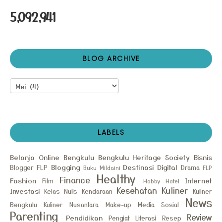
5,092,941
BLOG ARCHIVE
LABELS
Belanja Online
Bengkulu
Bengkulu Heritage Society
Bisnis
Blogging
Destinasi
Digital
Blogger FLP
Drama
Buku Mildaini
FLP
Healthy
Finance
Fashion
Internet
Film
Hobby
Hotel
Kesehatan
Kuliner
Investasi
Kelas Nulis
Kendaraan
Kuliner
News
Bengkulu
Kuliner Nusantara
Make-up
Media Sosial
Parenting
Review
Pendidikan
Pengiat Literasi
Resep