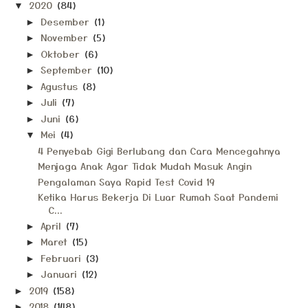
2020
(84)
▼
Desember
(1)
►
November
(5)
►
Oktober
(6)
►
September
(10)
►
Agustus
(8)
►
Juli
(7)
►
Juni
(6)
►
Mei
(4)
▼
4 Penyebab Gigi Berlubang dan Cara Mencegahnya
Menjaga Anak Agar Tidak Mudah Masuk Angin
Pengalaman Saya Rapid Test Covid 19
Ketika Harus Bekerja Di Luar Rumah Saat Pandemi
C...
April
(7)
►
Maret
(15)
►
Februari
(3)
►
Januari
(12)
►
2019
(158)
►
2018
(148)
►