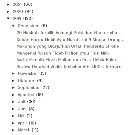
2021
(68)
►
2020
(84)
►
2019
(158)
▼
Desember
(6)
▼
20 Naskah Terpilih Antologi Puisi dan Flash Fictio...
Selain Harga Mobil Ayla Murah, Ini 9 Alasan Orang ...
Makanan yang Dianjurkan Untuk Penderita Stroke
Mengenal Tulisan Flash Fiction atau Fiksi Mini
Audisi Menulis Flash Fiction dan Puisi Untuk Buku ...
Review Headset Audio Technica Ath-S100is Terbaru
November
(5)
►
Oktober
(9)
►
September
(12)
►
Agustus
(16)
►
Juli
(30)
►
Juni
(8)
►
Mei
(11)
►
April
(16)
►
Maret
(15)
►