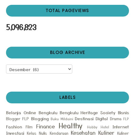
TOTAL PAGEVIEWS
5,096,823
BLOG ARCHIVE
LABELS
Belanja Online
Bengkulu
Bengkulu Heritage Society
Bisnis
Blogging
Destinasi
Digital
Blogger FLP
Drama
Buku Mildaini
FLP
Healthy
Finance
Fashion
Internet
Film
Hobby
Hotel
Kesehatan
Kuliner
Investasi
Kelas Nulis
Kendaraan
Kuliner