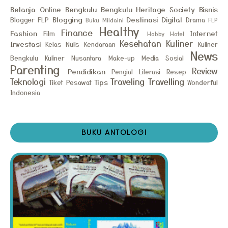
Belanja Online
Bengkulu
Bengkulu Heritage Society
Bisnis
Blogging
Destinasi
Digital
Blogger FLP
Drama
Buku Mildaini
FLP
Healthy
Finance
Fashion
Internet
Film
Hobby
Hotel
Kesehatan
Kuliner
Investasi
Kelas Nulis
Kendaraan
Kuliner
News
Bengkulu
Kuliner Nusantara
Make-up
Media Sosial
Parenting
Review
Pendidikan
Pengiat Literasi
Resep
Teknologi
Traveling
Travelling
Tips
Tiket Pesawat
Wonderful
Indonesia
BUKU ANTOLOGI