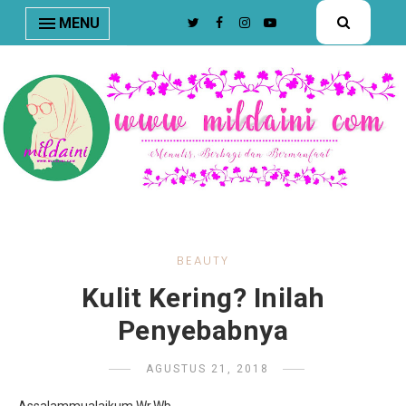
nav#menunav { border-bottom: 1px solid #e8e8e8; }
MENU
BEAUTY
Kulit Kering? Inilah
Penyebabnya
AGUSTUS 21, 2018