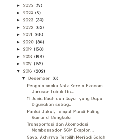
2025
(17)
►
2024
(5)
►
2023
(34)
►
2022
(63)
►
2021
(68)
►
2020
(84)
►
2019
(158)
►
2018
(148)
►
2017
(152)
►
2016
(202)
▼
Desember
(6)
▼
Pengalamanku Naik Kereta Ekonomi
Jurusan Lubuk Lin...
11 Jenis Buah dan Sayur yang Dapat
Digunakan sebag...
Pantai Jakat, Tempat Mandi Paling
Ramai di Bengkulu
Transportasi dan Akomodasi
Mombassador SGM Eksplor...
Saya, Akhirnya Terpilih Menjadi Salah