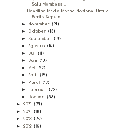
Satu Mombass...
Headline Media Massa Nasional Untuk
Berita Seputa...
November
(21)
►
Oktober
(13)
►
September
(19)
►
Agustus
(14)
►
Juli
(11)
►
Juni
(10)
►
Mei
(22)
►
April
(18)
►
Maret
(13)
►
Februari
(22)
►
Januari
(33)
►
2015
(77)
►
2014
(18)
►
2013
(75)
►
2012
(16)
►