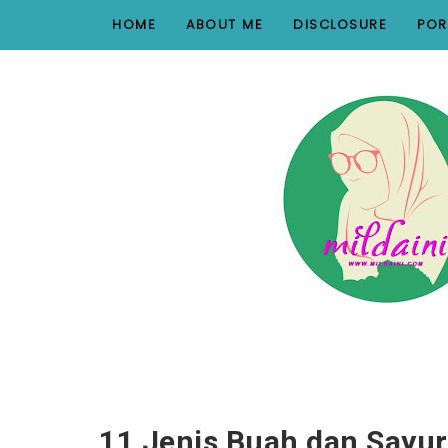
nav#menunav { border-bottom: 1px solid #e8e8e8; }
HOME
ABOUT ME
DISCLOSURE
POR
11 Jenis Buah dan Sayu