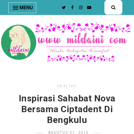
nav#menunav { border-bottom: 1px solid #e8e8e8; }
MENU
HEALTHY
Inspirasi Sahabat Nova
Bersama Ciptadent Di
Bengkulu
AGUSTUS 07, 2016