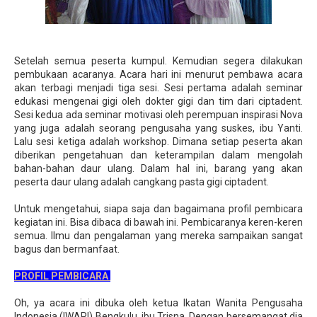
Setelah semua peserta kumpul. Kemudian segera dilakukan
pembukaan acaranya. Acara hari ini menurut pembawa acara
akan terbagi menjadi tiga sesi. Sesi pertama adalah seminar
edukasi mengenai gigi oleh dokter gigi dan tim dari ciptadent.
Sesi kedua ada seminar motivasi oleh perempuan inspirasi Nova
yang juga adalah seorang pengusaha yang suskes, ibu Yanti.
Lalu sesi ketiga adalah workshop. Dimana setiap peserta akan
diberikan pengetahuan dan keterampilan dalam mengolah
bahan-bahan daur ulang. Dalam hal ini, barang yang akan
peserta daur ulang adalah cangkang pasta gigi ciptadent.
Untuk mengetahui, siapa saja dan bagaimana profil pembicara
kegiatan ini. Bisa dibaca di bawah ini. Pembicaranya keren-keren
semua. Ilmu dan pengalaman yang mereka sampaikan sangat
bagus dan bermanfaat.
PROFIL PEMBICARA
Oh, ya acara ini dibuka oleh ketua Ikatan Wanita Pengusaha
Indonesia (IWAPI) Bengkulu, ibu Trisna. Dengan bersemangat dia