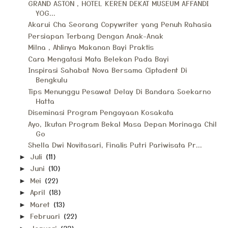
GRAND ASTON , HOTEL KEREN DEKAT MUSEUM AFFANDI
YOG...
Akarui Cha Seorang Copywriter yang Penuh Rahasia
Persiapan Terbang Dengan Anak-Anak
Milna , Ahlinya Makanan Bayi Praktis
Cara Mengatasi Mata Belekan Pada Bayi
Inspirasi Sahabat Nova Bersama Ciptadent Di
Bengkulu
Tips Menunggu Pesawat Delay Di Bandara Soekarno
Hatta
Diseminasi Program Pengayaan Kosakata
Ayo, Ikutan Program Bekal Masa Depan Morinaga Chil
Go
Shella Dwi Novitasari, Finalis Putri Pariwisata Pr...
Juli
(11)
►
Juni
(10)
►
Mei
(22)
►
April
(18)
►
Maret
(13)
►
Februari
(22)
►
Januari
(33)