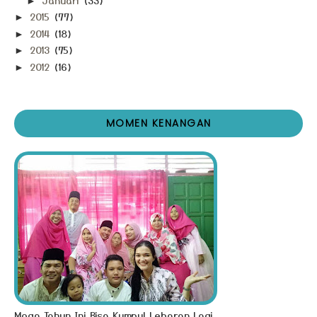
►
2015
(77)
►
2014
(18)
►
2013
(75)
►
2012
(16)
►
MOMEN KENANGAN
Moga Tahun Ini Bisa Kumpul Lebaran Lagi