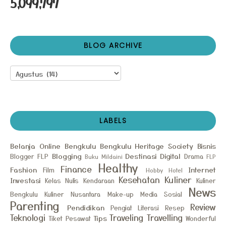
5,099,797
BLOG ARCHIVE
LABELS
Belanja Online
Bengkulu
Bengkulu Heritage Society
Bisnis
Blogging
Destinasi
Digital
Blogger FLP
Drama
Buku Mildaini
FLP
Healthy
Finance
Fashion
Internet
Film
Hobby
Hotel
Kesehatan
Kuliner
Investasi
Kelas Nulis
Kendaraan
Kuliner
News
Bengkulu
Kuliner Nusantara
Make-up
Media Sosial
Parenting
Review
Pendidikan
Pengiat Literasi
Resep
Teknologi
Traveling
Travelling
Tips
Tiket Pesawat
Wonderful