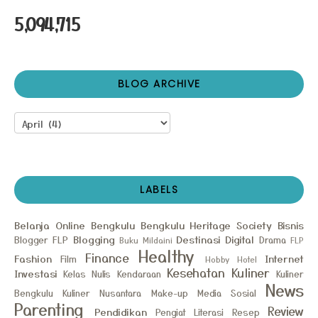
5,094,715
BLOG ARCHIVE
LABELS
Belanja Online
Bengkulu
Bengkulu Heritage Society
Bisnis
Blogging
Destinasi
Digital
Blogger FLP
Drama
Buku Mildaini
FLP
Healthy
Finance
Fashion
Internet
Film
Hobby
Hotel
Kesehatan
Kuliner
Investasi
Kelas Nulis
Kendaraan
Kuliner
News
Bengkulu
Kuliner Nusantara
Make-up
Media Sosial
Parenting
Review
Pendidikan
Pengiat Literasi
Resep