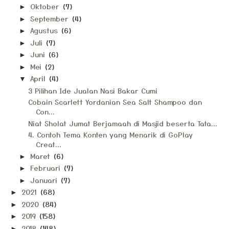
Oktober
(7)
►
September
(4)
►
Agustus
(6)
►
Juli
(7)
►
Juni
(6)
►
Mei
(2)
►
April
(4)
▼
3 Pilihan Ide Jualan Nasi Bakar Cumi
Cobain Scarlett Yordanian Sea Salt Shampoo dan
Con...
Niat Sholat Jumat Berjamaah di Masjid beserta Tata...
4. Contoh Tema Konten yang Menarik di GoPlay
Creat...
Maret
(6)
►
Februari
(7)
►
Januari
(7)
►
2021
(68)
►
2020
(84)
►
2019
(158)
►
2018
(148)
►