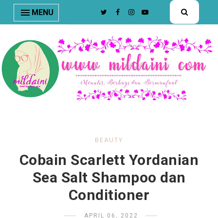
nav#menunav { border-bottom: 1px solid #e8e8e8; }
MENU
BEAUTY
Cobain Scarlett Yordanian
Sea Salt Shampoo dan
Conditioner
APRIL 06, 2022