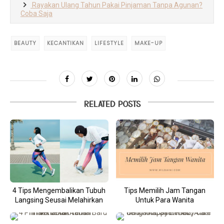
Rayakan Ulang Tahun Pakai Pinjaman Tanpa Agunan?
Coba Saja
BEAUTY
KECANTIKAN
LIFESTYLE
MAKE-UP
RELATED POSTS
4 Tips Mengembalikan Tubuh
Tips Memilih Jam Tangan
Langsing Seusai Melahirkan
Untuk Para Wanita