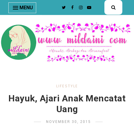
nav#menunav { border-bottom: 1px solid #e8e8e8; }
MENU
LIFESTYLE
Hayuk, Ajari Anak Mencatat
Uang
NOVEMBER 30, 2015