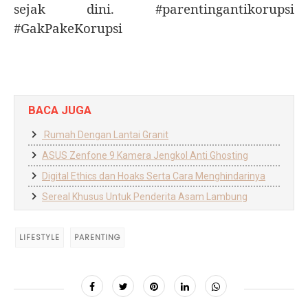
sejak dini.
#parentingantikorupsi
#GakPakeKorupsi
BACA JUGA
Rumah Dengan Lantai Granit
ASUS Zenfone 9 Kamera Jengkol Anti Ghosting
Digital Ethics dan Hoaks Serta Cara Menghindarinya
Sereal Khusus Untuk Penderita Asam Lambung
LIFESTYLE
PARENTING