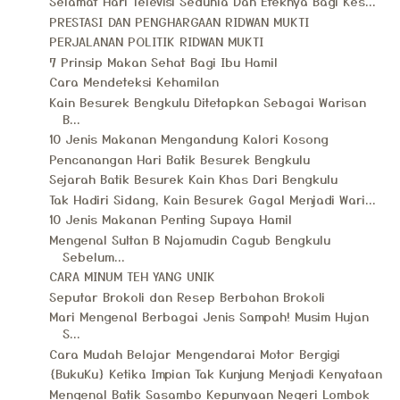
Selamat Hari Televisi Sedunia Dan Efeknya Bagi Kes...
PRESTASI DAN PENGHARGAAN RIDWAN MUKTI
PERJALANAN POLITIK RIDWAN MUKTI
7 Prinsip Makan Sehat Bagi Ibu Hamil
Cara Mendeteksi Kehamilan
Kain Besurek Bengkulu Ditetapkan Sebagai Warisan
B...
10 Jenis Makanan Mengandung Kalori Kosong
Pencanangan Hari Batik Besurek Bengkulu
Sejarah Batik Besurek Kain Khas Dari Bengkulu
Tak Hadiri Sidang, Kain Besurek Gagal Menjadi Wari...
10 Jenis Makanan Penting Supaya Hamil
Mengenal Sultan B Najamudin Cagub Bengkulu
Sebelum...
CARA MINUM TEH YANG UNIK
Seputar Brokoli dan Resep Berbahan Brokoli
Mari Mengenal Berbagai Jenis Sampah! Musim Hujan
S...
Cara Mudah Belajar Mengendarai Motor Bergigi
{BukuKu} Ketika Impian Tak Kunjung Menjadi Kenyataan
Mengenal Batik Sasambo Kepunyaan Negeri Lombok