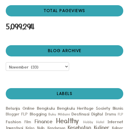
TOTAL PAGEVIEWS
5,099,294
BLOG ARCHIVE
LABELS
Belanja Online
Bengkulu
Bengkulu Heritage Society
Bisnis
Blogging
Destinasi
Digital
Blogger FLP
Drama
Buku Mildaini
FLP
Healthy
Finance
Fashion
Internet
Film
Hobby
Hotel
Kesehatan
Kuliner
Investasi
Kelas Nulis
Kendaraan
Kuliner