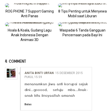
ROG PHONE 7 Support Gaming
8 Tips Penting untuk Menyewa
Anti Panas
Mobil saat Liburan
Hoala & Koala, Gudang Lagu
Waspadai 6 Tanda Gangguan
Anak Indonesia Dengan
Pencernaan pada Bayi Ini
Animasi 3D
4 COMMENT
ANITA BINTI URFAN
15 DESEMBER 2015
PUKUL 15.59
menanamkan jiwa anti korupsi sejak
dini...gooood, setuju mba...Anak-
anak kita iinsyaallah amanah
Balas