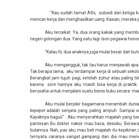
“Kau sudah tamat Athi,
subsidi dari ketiga
mencari kerja dan menghasilkan uang. Kasian, mereka
Aku tercekat. Ya, dua orang kakak yang memb
negeri golongan dua. Yang satu lagi
Ison pegawai honor
“Kalau Iti, dua anaknya juga mulai besar dan bu
Aku mengangguk, tak tau harus menjawab apa. M
Tak berapa lama,
aku terdampar kerja di sebuah seko
Berangkat jam tujuh pagi, setelah zuhur atau paling te
karena
sore harinya aku masih bisa kerja di praktik
berusaha untuk menjalani suatu bisnis buku secara
man
Aku mulai berpikir bagaimana merambah dunia b
kepepet
adalah senjata yang paling ampuh. Sampai 
Kayaknya bagus” . Aku menyerahkan majalah yang ber
pantesan Bu dokter naksir mau baca, desisku. Berawal 
bulannya. Nah, pas aku mau beli majalah itu kepikiran
ternyata caranya sangat
gampang
dan dia mau mene