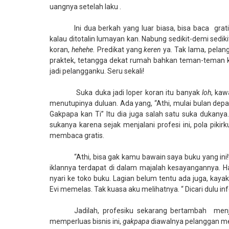
uangnya setelah laku .
Ini dua berkah yang luar biasa, bisa baca
grat
kalau ditotalin lumayan kan. Nabung sedikit-demi sediki
koran,
hehehe.
Predikat yang
keren
ya. Tak lama, pelan
praktek, tetangga dekat rumah bahkan teman-teman 
jadi pelangganku. Seru sekali!
Suka duka jadi loper koran itu banyak
loh
, ka
menutupinya duluan. Ada yang, “Athi, mulai bulan dep
Gakpapa kan Ti” Itu dia juga salah satu suka dukany
sukanya karena sejak menjalani profesi ini, pola piki
membaca gratis.
“Athi, bisa gak kamu bawain saya buku yang ini
iklannya terdapat di dalam majalah kesayangannya. Har
nyari ke toko buku. Lagian belum tentu ada juga, kayakn
Evi memelas. Tak kuasa aku melihatnya. “ Dicari dulu info
Jadilah, profesiku sekarang bertambah
menj
memperluas bisnis ini,
gakpapa
diawalnya pelanggan m