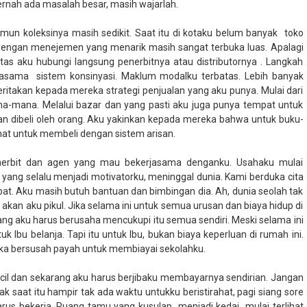
ernah ada masalah besar, masih wajarlah.
mun koleksinya masih sedikit. Saat itu di kotaku belum banyak
toko
dengan menejemen yang menarik masih sangat terbuka luas. Apalagi
antas aku hubungi langsung penerbitnya atau distributornya . Langkah
rjasama
sistem konsinyasi. Maklum modalku terbatas. Lebih banyak
itakan kepada mereka strategi penjualan yang aku punya. Mulai dari
na-mana. Melalui bazar dan yang pasti aku juga punya tempat untuk
an dibeli oleh orang. Aku yakinkan kepada mereka bahwa untuk buku-
at untuk membeli dengan sistem arisan.
nerbit dan agen yang mau bekerjasama denganku. Usahaku mulai
k yang selalu menjadi motivatorku, meninggal dunia. Kami berduka cita
epat. Aku masih butuh bantuan dan bimbingan dia. Ah, dunia seolah tak
 akan aku pikul. Jika selama ini untuk semua urusan dan biaya hidup di
rang aku harus berusaha mencukupi itu semua sendiri. Meski selama ini
 Ibu belanja. Tapi itu untuk Ibu, bukan biaya keperluan di rumah ini.
eka bersusah payah untuk membiayai sekolahku.
icicil dan sekarang aku harus berjibaku membayarnya sendirian. Jangan
jak saat itu hampir tak ada waktu untukku beristirahat, pagi siang sore
rus bekerja. Ruang tamu yang kusulap
menjadi kedai
mulai terlihat