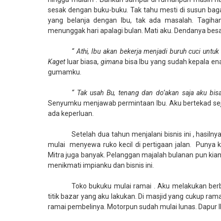
sesak dengan buku-buku. Tak tahu mesti di susun bagaim
yang belanja dengan Ibu, tak ada masalah. Tagihan
menunggak hari apalagi bulan. Mati aku. Dendanya besa
“ Athi, Ibu akan bekerja menjadi buruh cuci un
Kaget
luar biasa,
gimana
bisa Ibu yang sudah kepala en
gumamku.
“ Tak usah Bu, tenang dan do’akan saja aku bis
Senyumku menjawab permintaan Ibu. Aku bertekad sej
ada keperluan.
Setelah dua tahun menjalani bisnis ini , hasilnya
mulai
menyewa ruko kecil di pertigaan jalan.
Punya k
Mitra juga banyak. Pelanggan majalah bulanan pun kia
menikmati impianku dan bisnis ini.
Toko bukuku mulai ramai . Aku melakukan berb
titik bazar yang aku lakukan. Di masjid yang cukup ram
ramai pembelinya. Motorpun sudah mulai lunas. Dapur 