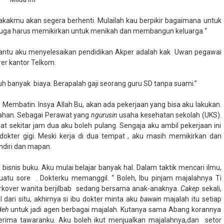
 kakakmu akan segera berhenti. Mulailah kau berpikir bagaimana untuk
 juga harus memikirkan untuk menikah dan membangun keluarga “
antu aku menyelesaikan pendidikan Akper adalah kak
Uwan pegawai
er kantor Telkom.
tuh banyak
biaya. Berapalah gaji seorang guru SD tanpa suami.”
embatin. Insya Allah Bu, akan ada pekerjaan yang bisa aku lakukan.
lahan. Sebagai Perawat yang
ngurusin
usaha kesehatan sekolah (UKS).
lat sekitar jam dua aku boleh pulang. Sengaja aku ambil pekerjaan ini
 dokter gigi. Meski kerja di dua tempat , aku masih memikirkan dan
diri dan mapan.
isnis buku. Aku mulai belajar banyak hal. Dalam taktik mencari ilmu,
suatu sore
. Dokterku memanggil. “ Boleh, Ibu pinjam majalahnya Ti
kover wanita berjilbab
sedang bersama anak-anaknya.
Cakep
sekali,
dari situ, akhirnya si ibu dokter minta aku
bawain
majalah itu setiap
deh
untuk jadi agen berbagai majalah. Kutanya sama Abang korannya
rima tawaranku. Aku boleh ikut menjualkan majalahnya,dan
setor