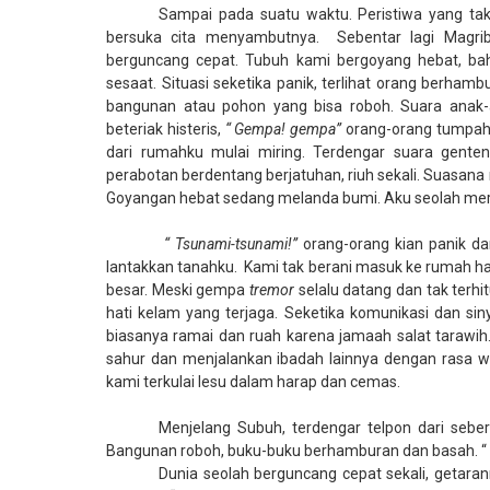
Sampai pada suatu waktu. Peristiwa yang tak
bersuka cita menyambutnya.
Sebentar lagi Magri
berguncang cepat. Tubuh kami bergoyang hebat, ba
sesaat. Situasi seketika panik, terlihat orang berham
bangunan atau pohon yang bisa roboh. Suara anak-a
beteriak histeris,
“ Gempa! gempa”
orang-orang tumpah k
dari rumahku mulai miring. Terdengar suara gente
perabotan berdentang berjatuhan, riuh sekali. Suasana
Goyangan hebat sedang melanda bumi. Aku seolah mera
“ Tsunami-tsunami!”
orang-orang kian panik d
lantakkan tanahku.
Kami tak berani masuk ke rumah han
besar. Meski gempa
tremor
selalu datang dan tak terhi
hati kelam yang terjaga. Seketika komunikasi dan sin
biasanya ramai dan ruah karena jamaah salat tarawih. 
sahur dan menjalankan ibadah lainnya dengan rasa
kami terkulai lesu dalam harap dan cemas.
Menjelang Subuh, terdengar telpon dari sebe
Bangunan roboh, buku-buku berhamburan dan basah. “
Dunia seolah berguncang cepat sekali, getaran