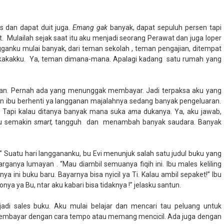
is dan dapat duit juga.
Emang gak
banyak, dapat sepuluh persen tapi
t.
Mulailah sejak saat itu aku menjadi seorang Perawat dan juga loper
gganku mulai banyak, dari teman sekolah , teman pengajian, ditempat
kakakku.
Ya, teman dimana-mana. Apalagi kadang
satu rumah yang
wan. Pernah ada yang menunggak membayar. Jadi terpaksa aku yang
an ibu berhenti ya langganan majalahnya sedang banyak pengeluaran.
a. Tapi kalau ditanya banyak mana suka
ama
dukanya. Ya, aku jawab,
rku semakin
smart,
tangguh
dan
menambah banyak saudara. Banyak
!” Suatu hari langgananku, bu Evi menunjuk salah satu judul buku yang
ganya lumayan . “Mau diambil semuanya fiqih ini. Ibu males keliling
ya ini buku baru. Bayarnya bisa nyicil ya Ti. Kalau ambil sepaket!” Ibu
nya ya Bu, ntar aku kabari bisa tidaknya !” jelasku santun.
adi sales buku. Aku mulai belajar dan mencari tau peluang untuk
embayar dengan cara tempo atau memang mencicil. Ada juga dengan