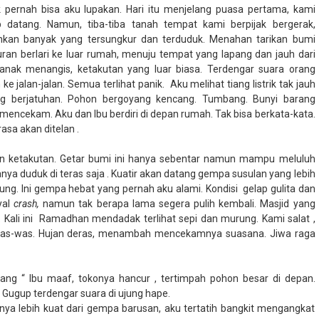
 pernah bisa aku lupakan. Hari itu menjelang puasa pertama, kami
b datang. Namun, tiba-tiba tanah tempat kami berpijak bergerak,
hkan banyak yang tersungkur dan terduduk. Menahan tarikan bumi
buran berlari ke luar rumah, menuju tempat yang lapang dan jauh dari
nak menangis, ketakutan yang luar biasa. Terdengar suara orang
e jalan-jalan. Semua terlihat panik.
Aku melihat tiang listrik tak jauh
ng berjatuhan. Pohon bergoyang kencang. Tumbang. Bunyi barang
 mencekam. Aku dan Ibu berdiri di depan rumah. Tak bisa berkata-kata.
sa akan ditelan .
an ketakutan. Getar bumi ini hanya sebentar namun mampu meluluh
ya duduk di teras saja . Kuatir akan datang gempa susulan yang lebih
tung. Ini gempa hebat yang pernah aku alami. Kondisi
gelap gulita dan
yal
crash,
namun tak berapa lama segera pulih kembali. Masjid yang
Kali ini
Ramadhan mendadak terlihat sepi dan murung. Kami salat ,
 was-was. Hujan deras, menambah mencekamnya suasana. Jiwa raga
rang “ Ibu maaf, tokonya hancur , tertimpah pohon besar di depan.
Gugup terdengar suara di ujung hape.
nya lebih kuat dari gempa barusan, aku tertatih bangkit mengangkat