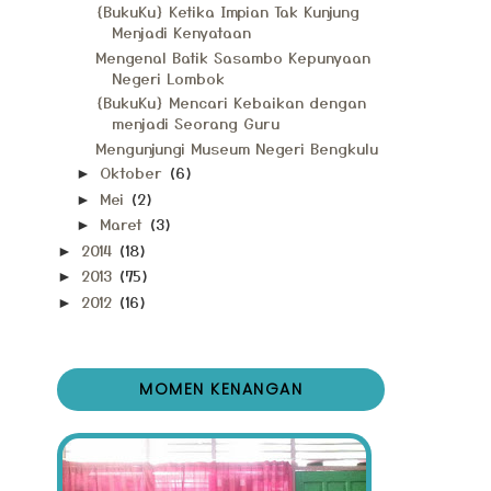
{BukuKu} Ketika Impian Tak Kunjung
Menjadi Kenyataan
Mengenal Batik Sasambo Kepunyaan
Negeri Lombok
{BukuKu} Mencari Kebaikan dengan
menjadi Seorang Guru
Mengunjungi Museum Negeri Bengkulu
Oktober
(6)
►
Mei
(2)
►
Maret
(3)
►
2014
(18)
►
2013
(75)
►
2012
(16)
►
MOMEN KENANGAN