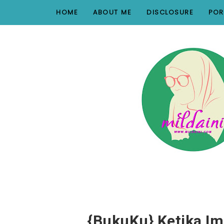
nav#menunav { border-bottom: 1px solid #e8e8e8; }
HOME
ABOUT ME
DISCLOSURE
POR
{BukuKu} Ketika I