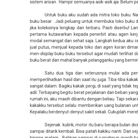
sistem arisan.
Hampir semuanya asik-asik
aja
. Belum p
Untuk buku aku sudah ada mitra toko buku. Na
buku besar . Jadi peluang untuk membuka toko buku 
jika koleksinya lengkap dan terbaru. Pasti diserbu! L
pertama kutawarkan kepada penerbit atau agen ke
modal semangat dan sehat saja. Langkah kedua aku cer
jual putus, menjual kepada toko dan agen koran dima
men-
display
buku-buku tersebut agar mudah terlihat d
buku berat dan mahal banyak pelangganku yang bermin
Satu dua tiga dan seterusnya mulai ada pe
memperlihatkan hasil dan saat itu juga. Tiba-tiba kaka
sangat dalam. Bagiku kakak pergi, di saat yang tidak t
adil. Terbayang begitu berat perjalanan dan beban yang
rumah ini, aku masih dibantu dengan beliau. Tapi seka
kakakku tersebut selalu memberikan uang bulanan untuk
Kepalaku berdenyut-denyut sakit sekali. Cukuplah mer
Sejenak
kulirik, motor itu baru berapa bulan d
sampai ditarik kembali. Bisa patah kakiku nanti. Dan se
hingga malam . Bahkan sampai di rumahpun masih ha