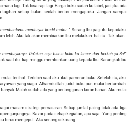
ana lagi. Tak bisa rapi lagi. Harga buku sudah ku label, jadi jika ada
-tagihan setiap bulan seolah berlari mengapaiku. Jangan sampai
r.
tuk membantumu membayar kredit motor. “
Serang Ibu pagi itu kepadaku.
am lebih. Aku tak akan membiarkan Ibu melakukan
hal itu.
Tak akan ,
a membayarnya. Do’akan saja bisnis buku ku lancar dan berkah ya Bu!”
ak saat itu
tiap minggu memberikan uang kepada Ibu. Barangkali Ibu
 mulai terlihat. Terlebih saat aku
ikut pameran buku. Setelah itu, aku
aryawan yang siaga. Alhamdulillah, judul buku pun mulai bertambah.
n banyak. Malah sudah ada yang berlangganan koran harian. Aku mulai
agai macam strategi pemasaran. Setiap jum’at paling tidak ada tiga
ai pengunjungnya. Bazar pada setiap kegiatan, apa saja.
Yang penting
Ibu terus mengepul . Aku senang sekarang.