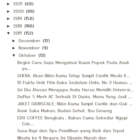
2021
(68)
►
2020
(84)
►
2019
(158)
►
2018
(148)
►
2017
(152)
▼
Desember
(12)
►
November
(9)
►
Oktober
(13)
▼
Begini Cara Saya Mengatasi Ruam Popok Pada Anak
ya...
SHEBA, Akan Bikin Kamu Tetap Tampil Cantik Meski K...
10 Fakta Unik Film Duka Sedalam Cinta, No 3 Hamas ...
Ini Dia Alasan Mengapa Anda Harus Memilih Universi...
Daftar 5 Merk AC Terbaik Di Dunia, Mana Yang Jadi ...
JAKET GRAYSCALE, Bikin Kamu Tampil Cantik dan Gak ...
Anak Suka Makan, Badan Sehat, Ibu Senang
EDU COFFEE Bengkulu , Bukan Cuma Sekedar Ngopi
Cob...
Susu Bayi dan Tips Pemilihan yang Baik dan Tepat
Wisata ke 4 Negara Ini Dijamin Murah dan