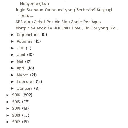
Menyenangkan
Ingin Suasana Outbound yang Berbeda? Kunjungi
Temp...
SPA atau Sehat Per Air Atau Sante Per Aqua
Mampir Sejenak Ke JODIPATI Hotel, Hal Ini yang Bik...
September
(10)
►
Agustus
(13)
►
Juli
(11)
►
Juni
(10)
►
Mei
(12)
►
April
(18)
►
Maret
(21)
►
Februari
(15)
►
Januari
(8)
►
2016
(202)
►
2015
(77)
►
2014
(18)
►
2013
(75)
►
2012
(16)
►