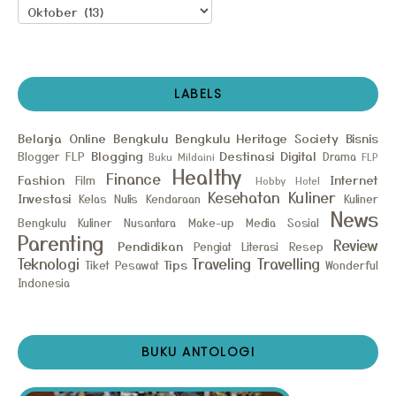
LABELS
Belanja Online
Bengkulu
Bengkulu Heritage Society
Bisnis
Blogging
Destinasi
Digital
Blogger FLP
Drama
Buku Mildaini
FLP
Healthy
Finance
Fashion
Internet
Film
Hobby
Hotel
Kesehatan
Kuliner
Investasi
Kelas Nulis
Kendaraan
Kuliner
News
Bengkulu
Kuliner Nusantara
Make-up
Media Sosial
Parenting
Review
Pendidikan
Pengiat Literasi
Resep
Teknologi
Traveling
Travelling
Tips
Tiket Pesawat
Wonderful
Indonesia
BUKU ANTOLOGI