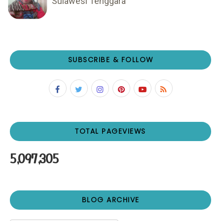
Sulawesi Tenggara
SUBSCRIBE & FOLLOW
TOTAL PAGEVIEWS
5,097,305
BLOG ARCHIVE