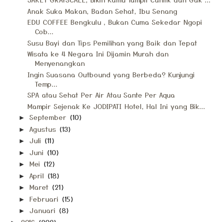
Anak Suka Makan, Badan Sehat, Ibu Senang
EDU COFFEE Bengkulu , Bukan Cuma Sekedar Ngopi
Cob...
Susu Bayi dan Tips Pemilihan yang Baik dan Tepat
Wisata ke 4 Negara Ini Dijamin Murah dan
Menyenangkan
Ingin Suasana Outbound yang Berbeda? Kunjungi
Temp...
SPA atau Sehat Per Air Atau Sante Per Aqua
Mampir Sejenak Ke JODIPATI Hotel, Hal Ini yang Bik...
September
(10)
►
Agustus
(13)
►
Juli
(11)
►
Juni
(10)
►
Mei
(12)
►
April
(18)
►
Maret
(21)
►
Februari
(15)
►
Januari
(8)
►
2016
(202)