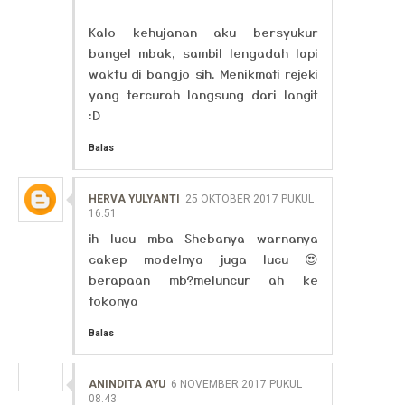
Kalo kehujanan aku bersyukur
banget mbak, sambil tengadah tapi
waktu di bangjo sih. Menikmati rejeki
yang tercurah langsung dari langit
:D
Balas
HERVA YULYANTI
25 OKTOBER 2017 PUKUL
16.51
ih lucu mba Shebanya warnanya
cakep modelnya juga lucu 😍
berapaan mb?meluncur ah ke
tokonya
Balas
ANINDITA AYU
6 NOVEMBER 2017 PUKUL
08.43