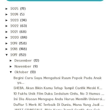
2025
(17)
►
2024
(5)
►
2023
(34)
►
2022
(63)
►
2021
(68)
►
2020
(84)
►
2019
(158)
►
2018
(148)
►
2017
(152)
▼
Desember
(12)
►
November
(9)
►
Oktober
(13)
▼
Begini Cara Saya Mengatasi Ruam Popok Pada Anak
ya...
SHEBA, Akan Bikin Kamu Tetap Tampil Cantik Meski K...
10 Fakta Unik Film Duka Sedalam Cinta, No 3 Hamas ...
Ini Dia Alasan Mengapa Anda Harus Memilih Universi...
Daftar 5 Merk AC Terbaik Di Dunia, Mana Yang Jadi ...
JAKET GRAYSCALE, Bikin Kamu Tampil Cantik dan Gak ...