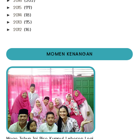
►
2015
(77)
►
2014
(18)
►
2013
(75)
►
2012
(16)
►
MOMEN KENANGAN
Moga Tahun Ini Bisa Kumpul Lebaran Lagi