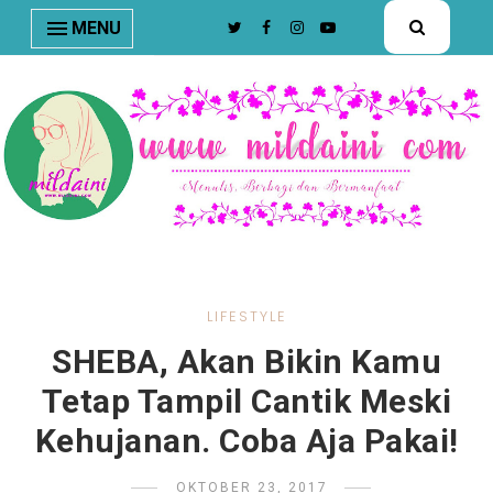
nav#menunav { border-bottom: 1px solid #e8e8e8; }
MENU
LIFESTYLE
SHEBA, Akan Bikin Kamu
Tetap Tampil Cantik Meski
Kehujanan. Coba Aja Pakai!
OKTOBER 23, 2017