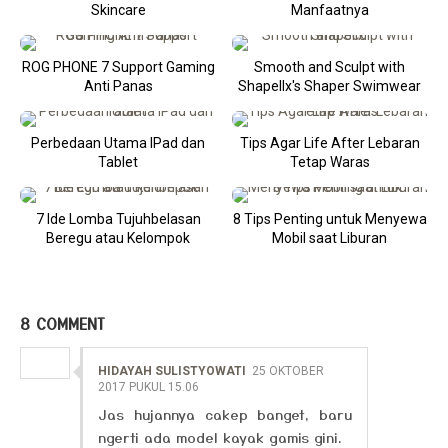
Skincare
Manfaatnya
ROG PHONE 7 Support Gaming
Smooth and Sculpt with
Anti Panas
Shapellx's Shaper Swimwear
Perbedaan Utama IPad dan
Tips Agar Life After Lebaran
Tablet
Tetap Waras
7 Ide Lomba Tujuhbelasan
8 Tips Penting untuk Menyewa
Beregu atau Kelompok
Mobil saat Liburan
8 COMMENT
HIDAYAH SULISTYOWATI
25 OKTOBER
2017 PUKUL 15.06
Jas hujannya cakep banget, baru
ngerti ada model kayak gamis gini.