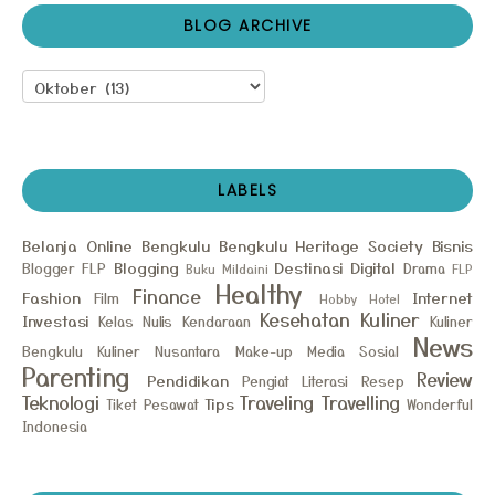
BLOG ARCHIVE
LABELS
Belanja Online
Bengkulu
Bengkulu Heritage Society
Bisnis
Blogging
Destinasi
Digital
Blogger FLP
Drama
Buku Mildaini
FLP
Healthy
Finance
Fashion
Internet
Film
Hobby
Hotel
Kesehatan
Kuliner
Investasi
Kelas Nulis
Kendaraan
Kuliner
News
Bengkulu
Kuliner Nusantara
Make-up
Media Sosial
Parenting
Review
Pendidikan
Pengiat Literasi
Resep
Teknologi
Traveling
Travelling
Tips
Tiket Pesawat
Wonderful
Indonesia