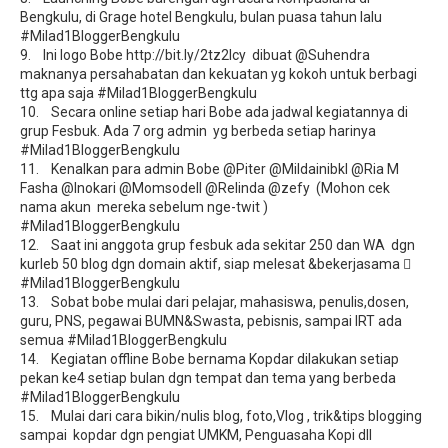
Bengkulu, di Grage hotel Bengkulu, bulan puasa tahun lalu
#Milad1BloggerBengkulu
9. Ini logo Bobe http://bit.ly/2tz2lcy dibuat @Suhendra
maknanya persahabatan dan kekuatan yg kokoh untuk berbagi
ttg apa saja #Milad1BloggerBengkulu
10. Secara online setiap hari Bobe ada jadwal kegiatannya di
grup Fesbuk. Ada 7 org admin yg berbeda setiap harinya
#Milad1BloggerBengkulu
11. Kenalkan para admin Bobe @Piter @Mildainibkl @Ria M
Fasha @Inokari @Momsodell @Relinda @zefy (Mohon cek
nama akun mereka sebelum nge-twit )
#Milad1BloggerBengkulu
12. Saat ini anggota grup fesbuk ada sekitar 250 dan WA dgn
kurleb 50 blog dgn domain aktif, siap melesat &bekerjasama 
#Milad1BloggerBengkulu
13. Sobat bobe mulai dari pelajar, mahasiswa, penulis,dosen,
guru, PNS, pegawai BUMN&Swasta, pebisnis, sampai IRT ada
semua #Milad1BloggerBengkulu
14. Kegiatan offline Bobe bernama Kopdar dilakukan setiap
pekan ke4 setiap bulan dgn tempat dan tema yang berbeda
#Milad1BloggerBengkulu
15. Mulai dari cara bikin/nulis blog, foto,Vlog , trik&tips blogging
sampai kopdar dgn pengiat UMKM, Penguasaha Kopi dll