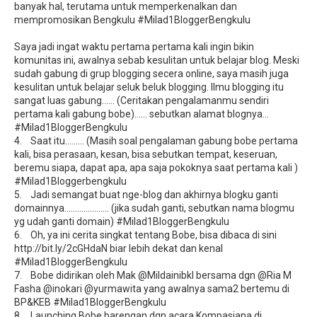
banyak hal, terutama untuk memperkenalkan dan
mempromosikan Bengkulu #Milad1BloggerBengkulu
Saya jadi ingat waktu pertama pertama kali ingin bikin
komunitas ini, awalnya sebab kesulitan untuk belajar blog. Meski
sudah gabung di grup blogging secera online, saya masih juga
kesulitan untuk belajar seluk beluk blogging. Ilmu blogging itu
sangat luas gabung…… (Ceritakan pengalamanmu sendiri
pertama kali gabung bobe)…… sebutkan alamat blognya…
#Milad1BloggerBengkulu
4. Saat itu……… (Masih soal pengalaman gabung bobe pertama
kali, bisa perasaan, kesan, bisa sebutkan tempat, keseruan,
beremu siapa, dapat apa, apa saja pokoknya saat pertama kali )
#Milad1Bloggerbengkulu
5. Jadi semangat buat nge-blog dan akhirnya blogku ganti
domainnya………………… (jika sudah ganti, sebutkan nama blogmu
yg udah ganti domain) #Milad1BloggerBengkulu
6. Oh, ya ini cerita singkat tentang Bobe, bisa dibaca di sini
http://bit.ly/2cGHdaN biar lebih dekat dan kenal
#Milad1BloggerBengkulu
7. Bobe didirikan oleh Mak @Mildainibkl bersama dgn @Ria M
Fasha @inokari @yurmawita yang awalnya sama2 bertemu di
BP&KEB #Milad1BloggerBengkulu
8. Launching Bobe barengan dgn acara Kompasiana di