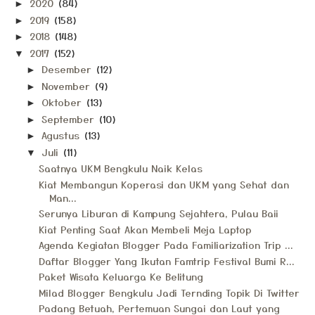
2020
(84)
►
2019
(158)
►
2018
(148)
►
2017
(152)
▼
Desember
(12)
►
November
(9)
►
Oktober
(13)
►
September
(10)
►
Agustus
(13)
►
Juli
(11)
▼
Saatnya UKM Bengkulu Naik Kelas
Kiat Membangun Koperasi dan UKM yang Sehat dan
Man...
Serunya Liburan di Kampung Sejahtera, Pulau Baii
Kiat Penting Saat Akan Membeli Meja Laptop
Agenda Kegiatan Blogger Pada Familiarization Trip ...
Daftar Blogger Yang Ikutan Famtrip Festival Bumi R...
Paket Wisata Keluarga Ke Belitung
Milad Blogger Bengkulu Jadi Ternding Topik Di Twitter
Padang Betuah, Pertemuan Sungai dan Laut yang