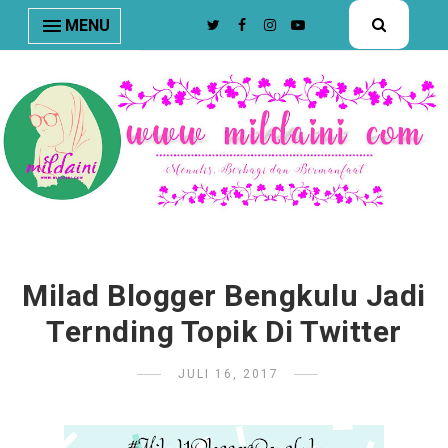
nav#menunav { border-bottom: 1px solid #e8e8e8; }
MENU
Milad Blogger Bengkulu Jadi
Ternding Topik Di Twitter
JULI 16, 2017