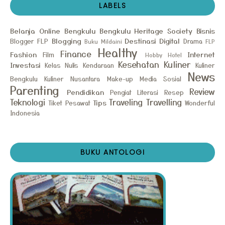
LABELS
Belanja Online
Bengkulu
Bengkulu Heritage Society
Bisnis
Blogging
Destinasi
Digital
Blogger FLP
Drama
Buku Mildaini
FLP
Healthy
Finance
Fashion
Internet
Film
Hobby
Hotel
Kesehatan
Kuliner
Investasi
Kelas Nulis
Kendaraan
Kuliner
News
Bengkulu
Kuliner Nusantara
Make-up
Media Sosial
Parenting
Review
Pendidikan
Pengiat Literasi
Resep
Teknologi
Traveling
Travelling
Tips
Tiket Pesawat
Wonderful
Indonesia
BUKU ANTOLOGI