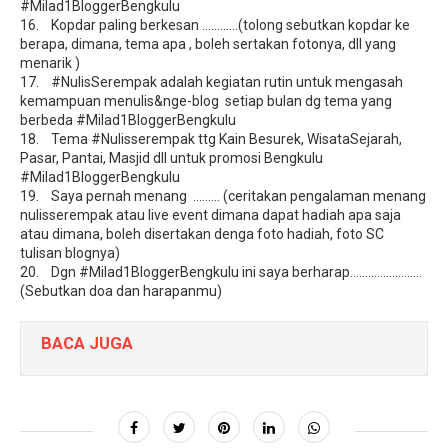
#Milad1BloggerBengkulu
16. Kopdar paling berkesan …………(tolong sebutkan kopdar ke
berapa, dimana, tema apa , boleh sertakan fotonya, dll yang
menarik )
17. #NulisSerempak adalah kegiatan rutin untuk mengasah
kemampuan menulis&nge-blog setiap bulan dg tema yang
berbeda #Milad1BloggerBengkulu
18. Tema #Nulisserempak ttg Kain Besurek, WisataSejarah,
Pasar, Pantai, Masjid dll untuk promosi Bengkulu
#Milad1BloggerBengkulu
19. Saya pernah menang ……… (ceritakan pengalaman menang
nulisserempak atau live event dimana dapat hadiah apa saja
atau dimana, boleh disertakan denga foto hadiah, foto SC
tulisan blognya)
20. Dgn #Milad1BloggerBengkulu ini saya berharap……………………
(Sebutkan doa dan harapanmu)
BACA JUGA