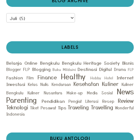
BLOG ARCHIVE
LABELS
Belanja Online
Bengkulu
Bengkulu Heritage Society
Bisnis
Blogging
Destinasi
Digital
Blogger FLP
Drama
Buku Mildaini
FLP
Healthy
Finance
Fashion
Internet
Film
Hobby
Hotel
Kesehatan
Kuliner
Investasi
Kelas Nulis
Kendaraan
Kuliner
News
Bengkulu
Kuliner Nusantara
Make-up
Media Sosial
Parenting
Review
Pendidikan
Pengiat Literasi
Resep
Teknologi
Traveling
Travelling
Tips
Tiket Pesawat
Wonderful
Indonesia
BUKU ANTOLOGI