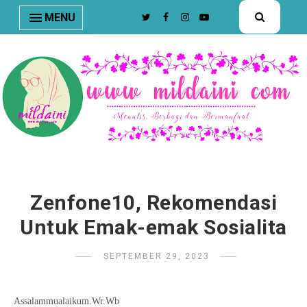
nav#menunav { border-bottom: 1px solid #e8e8e8; }
MENU
Zenfone10, Rekomendasi
Untuk Emak-emak Sosialita
SEPTEMBER 29, 2023
Assalammualaikum.Wr.Wb