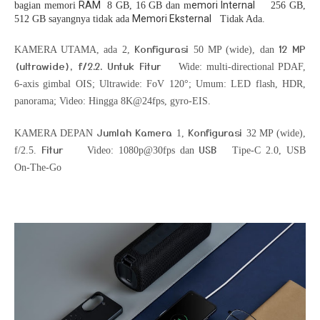
RAM
emori Internal
bagian memori
8 GB, 16 GB dan m
256 GB,
Memori Eksternal
512 GB sayangnya tidak ada
Tidak Ada.
Konfigurasi
12 MP
KAMERA UTAMA, ada
2,
50 MP (wide), dan
(ultrawide), f/2.2. Untuk Fitur
Wide: multi-directional PDAF,
6-axis gimbal OIS; Ultrawide: FoV 120°; Umum: LED flash, HDR,
panorama; Video: Hingga 8K@24fps, gyro-EIS.
Jumlah Kamera
Konfigurasi
KAMERA DEPAN
1,
32 MP (wide),
Fitur
USB
f/2.5.
Video: 1080p@30fps dan
Tipe-C 2.0, USB
On-The-Go