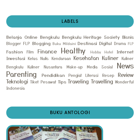
LABELS
Belanja Online
Bengkulu
Bengkulu Heritage Society
Bisnis
Blogging
Destinasi
Digital
Blogger FLP
Drama
Buku Mildaini
FLP
Healthy
Finance
Fashion
Internet
Film
Hobby
Hotel
Kesehatan
Kuliner
Investasi
Kelas Nulis
Kendaraan
Kuliner
News
Bengkulu
Kuliner Nusantara
Make-up
Media Sosial
Parenting
Review
Pendidikan
Pengiat Literasi
Resep
Teknologi
Traveling
Travelling
Tips
Tiket Pesawat
Wonderful
Indonesia
BUKU ANTOLOGI