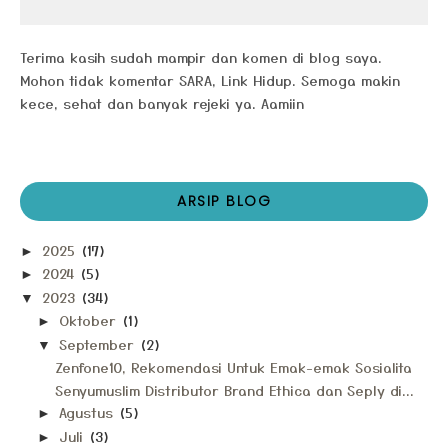
Terima kasih sudah mampir dan komen di blog saya.
Mohon tidak komentar SARA, Link Hidup. Semoga makin
kece, sehat dan banyak rejeki ya. Aamiin
ARSIP BLOG
2025
(17)
►
2024
(5)
►
2023
(34)
▼
Oktober
(1)
►
September
(2)
▼
Zenfone10, Rekomendasi Untuk Emak-emak Sosialita
Senyumuslim Distributor Brand Ethica dan Seply di...
Agustus
(5)
►
Juli
(3)
►