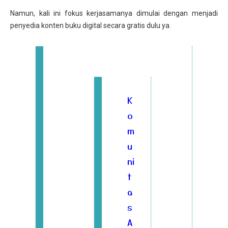
Namun, kali ini fokus kerjasamanya dimulai dengan menjadi
penyedia konten buku digital secara gratis dulu ya.
K
o
m
u
ni
t
a
s
A