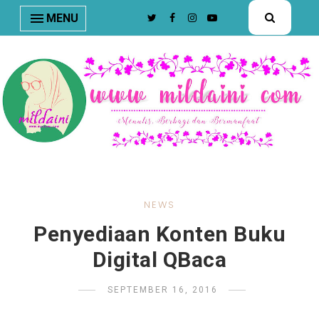
nav#menunav { border-bottom: 1px solid #e8e8e8; }
MENU
NEWS
Penyediaan Konten Buku
Digital QBaca
SEPTEMBER 16, 2016