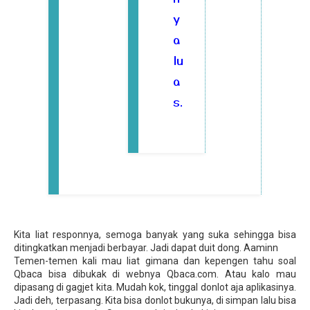
y
a
lu
a
s.
Kita liat responnya, semoga banyak yang suka sehingga bisa
ditingkatkan menjadi berbayar. Jadi dapat duit dong. Aaminn
Temen-temen kali mau liat gimana dan kepengen tahu soal
Qbaca bisa dibukak di webnya Qbaca.com. Atau kalo mau
dipasang di gagjet kita. Mudah kok, tinggal donlot aja aplikasinya.
Jadi deh, terpasang. Kita bisa donlot bukunya, di simpan lalu bisa