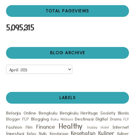
TOTAL PAGEVIEWS
5,095,315
BLOG ARCHIVE
LABELS
Belanja Online
Bengkulu
Bengkulu Heritage Society
Bisnis
Blogging
Destinasi
Digital
Blogger FLP
Drama
Buku Mildaini
FLP
Healthy
Finance
Fashion
Internet
Film
Hobby
Hotel
Kesehatan
Kuliner
Investasi
Kelas Nulis
Kendaraan
Kuliner