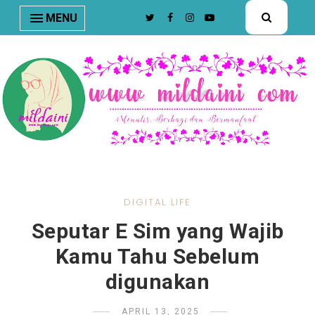
nav#menunav { border-bottom: 1px solid #e8e8e8; }
MENU
DIGITAL LIFE
Seputar E Sim yang Wajib
Kamu Tahu Sebelum
digunakan
APRIL 13, 2025