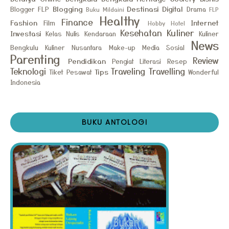
Blogging
Destinasi
Digital
Blogger FLP
Drama
Buku Mildaini
FLP
Healthy
Finance
Fashion
Internet
Film
Hobby
Hotel
Kesehatan
Kuliner
Investasi
Kelas Nulis
Kendaraan
Kuliner
News
Bengkulu
Kuliner Nusantara
Make-up
Media Sosial
Parenting
Review
Pendidikan
Pengiat Literasi
Resep
Teknologi
Traveling
Travelling
Tips
Tiket Pesawat
Wonderful
Indonesia
BUKU ANTOLOGI