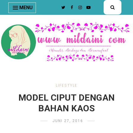
nav#menunav { border-bottom: 1px solid #e8e8e8; }
MENU
LIFESTYLE
MODEL CIPUT DENGAN
BAHAN KAOS
JUNI 27, 2016