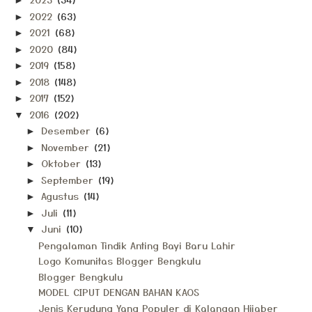
►
2022
(63)
►
2021
(68)
►
2020
(84)
►
2019
(158)
►
2018
(148)
►
2017
(152)
►
2016
(202)
▼
Desember
(6)
►
November
(21)
►
Oktober
(13)
►
September
(19)
►
Agustus
(14)
►
Juli
(11)
►
Juni
(10)
▼
Pengalaman Tindik Anting Bayi Baru Lahir
Logo Komunitas Blogger Bengkulu
Blogger Bengkulu
MODEL CIPUT DENGAN BAHAN KAOS
Jenis Kerudung Yang Populer di Kalangan Hijaber