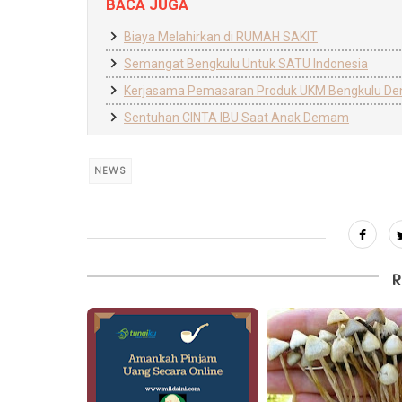
BACA JUGA
Biaya Melahirkan di RUMAH SAKIT
Semangat Bengkulu Untuk SATU Indonesia
Kerjasama Pemasaran Produk UKM Bengkulu De
Sentuhan CINTA IBU Saat Anak Demam
NEWS
R