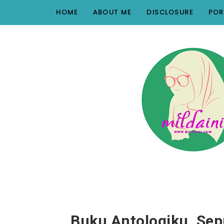
nav#menunav { border-bottom: 1px solid #e8e8e8; }
HOME
ABOUT ME
DISCLOSURE
POR
Buku Antologiku, Sep