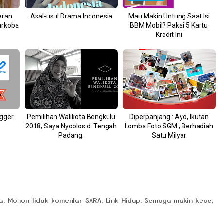
aran
Asal-usul Drama Indonesia
Mau Makin Untung Saat Isi
arkoba
BBM Mobil? Pakai 5 Kartu
Kredit Ini
ogger
Pemilihan Walikota Bengkulu
Diperpanjang : Ayo, Ikutan
2018, Saya Nyoblos di Tengah
Lomba Foto SGM , Berhadiah
Padang.
Satu Milyar
a. Mohon tidak komentar SARA, Link Hidup. Semoga makin kece,