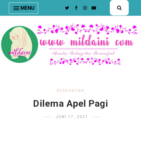
nav#menunav { border-bottom: 1px solid #e8e8e8; }
MENU
KESEHATAN
Dilema Apel Pagi
JUNI 17, 2021