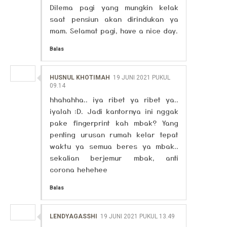
⁩Dilema pagi yang mungkin kelak
saat pensiun akan dirindukan ya
mam. Selamat pagi, have a nice day.
Balas
HUSNUL KHOTIMAH
19 JUNI 2021 PUKUL
09.14
hhahahha.. iya ribet ya ribet ya..
iyalah :D. Jadi kantornya ini nggak
pake fingerprint kah mbak? Yang
penting urusan rumah kelar tepat
waktu ya semua beres ya mbak..
sekalian berjemur mbak, anti
corona hehehee
Balas
LENDYAGASSHI
19 JUNI 2021 PUKUL 13.49