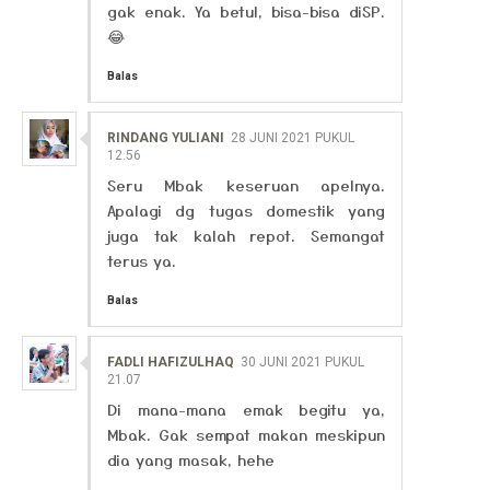
gak enak. Ya betul, bisa-bisa diSP.
😂
Balas
RINDANG YULIANI
28 JUNI 2021 PUKUL
12.56
Seru Mbak keseruan apelnya.
Apalagi dg tugas domestik yang
juga tak kalah repot. Semangat
terus ya.
Balas
FADLI HAFIZULHAQ
30 JUNI 2021 PUKUL
21.07
Di mana-mana emak begitu ya,
Mbak. Gak sempat makan meskipun
dia yang masak, hehe