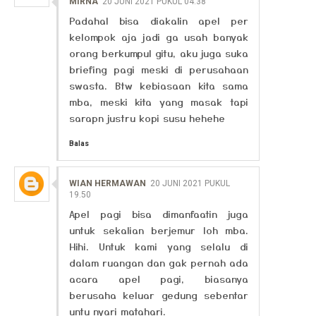
MIRNA
20 JUNI 2021 PUKUL 04.38
Padahal bisa diakalin apel per
kelompok aja jadi ga usah banyak
orang berkumpul gitu, aku juga suka
briefing pagi meski di perusahaan
swasta. Btw kebiasaan kita sama
mba, meski kita yang masak tapi
sarapn justru kopi susu hehehe
Balas
WIAN HERMAWAN
20 JUNI 2021 PUKUL
19.50
Apel pagi bisa dimanfaatin juga
untuk sekalian berjemur loh mba.
Hihi. Untuk kami yang selalu di
dalam ruangan dan gak pernah ada
acara apel pagi, biasanya
berusaha keluar gedung sebentar
untu nyari matahari.