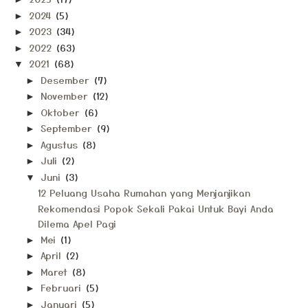
2024
(5)
►
2023
(34)
►
2022
(63)
►
2021
(68)
▼
Desember
(7)
►
November
(12)
►
Oktober
(6)
►
September
(9)
►
Agustus
(8)
►
Juli
(2)
►
Juni
(3)
▼
12 Peluang Usaha Rumahan yang Menjanjikan
Rekomendasi Popok Sekali Pakai Untuk Bayi Anda
Dilema Apel Pagi
Mei
(1)
►
April
(2)
►
Maret
(8)
►
Februari
(5)
►
Januari
(5)
►